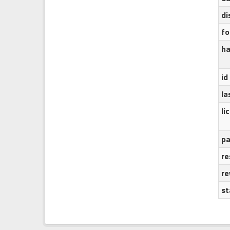
di
f
h
id
la
li
pa
re
re
st