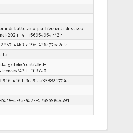
mi-di-battesimo-piu-frequenti-di-sesso-
e-nel-2021_4_1669649647427
-2857-44b3-a19e-436c77aa2cfc
i fa
d.org/italia/controlled-
y/licences/A21_CCBY40
-b916-4161-9ca9-aa333821704a
-b0fe-47e3-a072-5789b9e49591