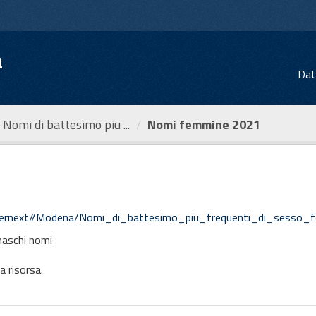
a
Dat
Nomi di battesimo piu ...
Nomi femmine 2021
u_frequenti_di_sesso_femminile_nel_2021_preview/wfs?service=WFS&version=1.3.0&request=GetFeature&typename=Modena:No
maschi nomi
a risorsa.