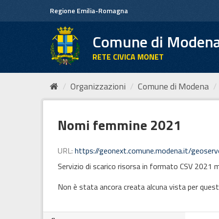
Salta
Regione Emilia-Romagna
al
contenuto
Comune di Moden
RETE CIVICA MONET
Organizzazioni
Comune di Modena
Nomi femmine 2021
URL:
https://geonext.comune.modena.it/geoservernext//Modena/Nomi_di_battesimo_pi
Servizio di scarico risorsa in formato CSV 2021 
Non è stata ancora creata alcuna vista per quest