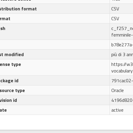
stribution format
CSV
ormat
CSV
ash
c_f257_no
femminil
b78e277a
st modified
più di 3 ann
cense type
https://w3i
vocabular
ckage id
791cac02
source type
Oracle
vision id
4196d820
ate
active