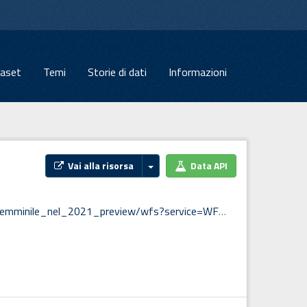
aset
Temi
Storie di dati
Informazioni
Vai alla risorsa
Data API
mi_di_battesimo_piu_frequenti_di_sesso_femminile_nel_2021_preview&outputformat=csv