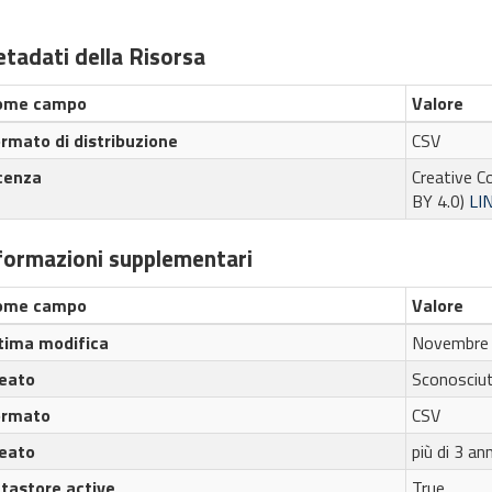
tadati della Risorsa
ome campo
Valore
rmato di distribuzione
CSV
cenza
Creative C
BY 4.0)
LI
formazioni supplementari
ome campo
Valore
tima modifica
Novembre 
eato
Sconosciu
ormato
CSV
eato
più di 3 ann
tastore active
True