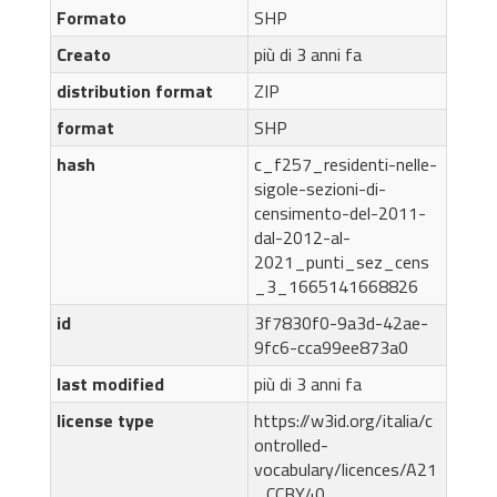
Formato
SHP
Creato
più di 3 anni fa
distribution format
ZIP
format
SHP
hash
c_f257_residenti-nelle-
sigole-sezioni-di-
censimento-del-2011-
dal-2012-al-
2021_punti_sez_cens
_3_1665141668826
id
3f7830f0-9a3d-42ae-
9fc6-cca99ee873a0
last modified
più di 3 anni fa
license type
https://w3id.org/italia/c
ontrolled-
vocabulary/licences/A21
_CCBY40