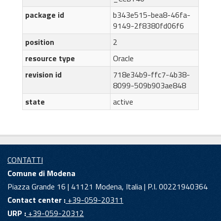
package id
b343e515-bea8-46fa-
9149-2f8380fd06f6
position
2
resource type
Oracle
revision id
718e34b9-ffc7-4b38-
8099-509b903ae848
state
active
CONTATTI
Comune di Modena
Piazza Grande 16 | 41121 Modena, Italia | P.I. 00221940364
Contact center :
+39-059-20311
URP :
+39-059-20312