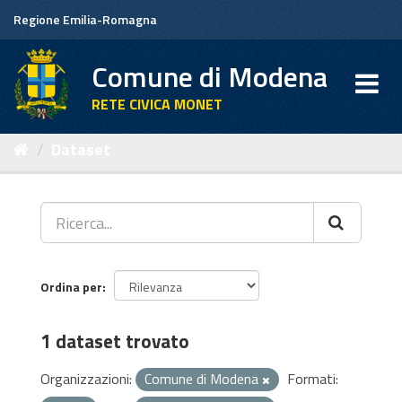
Salta
Regione Emilia-Romagna
al
contenuto
Comune di Modena
RETE CIVICA MONET
Dataset
Ordina per
1 dataset trovato
Organizzazioni:
Comune di Modena
Formati: