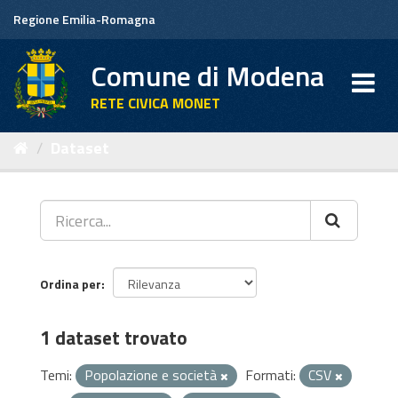
Salta
Regione Emilia-Romagna
al
contenuto
Comune di Modena
RETE CIVICA MONET
Dataset
Ordina per
1 dataset trovato
Temi:
Popolazione e società
Formati:
CSV