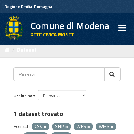
Salta
Regione Emilia-Romagna
al
contenuto
Comune di Modena
RETE CIVICA MONET
Dataset
Ordina per
1 dataset trovato
Formati:
CSV
SHP
WFS
WMS