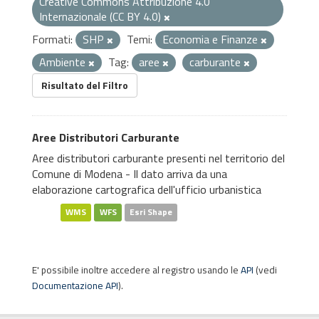
Creative Commons Attribuzione 4.0
Internazionale (CC BY 4.0)
Formati:
SHP
Temi:
Economia e Finanze
Ambiente
Tag:
aree
carburante
Risultato del Filtro
Aree Distributori Carburante
Aree distributori carburante presenti nel territorio del
Comune di Modena - Il dato arriva da una
elaborazione cartografica dell'ufficio urbanistica
WMS
WFS
Esri Shape
E' possibile inoltre accedere al registro usando le
API
(vedi
Documentazione API
).