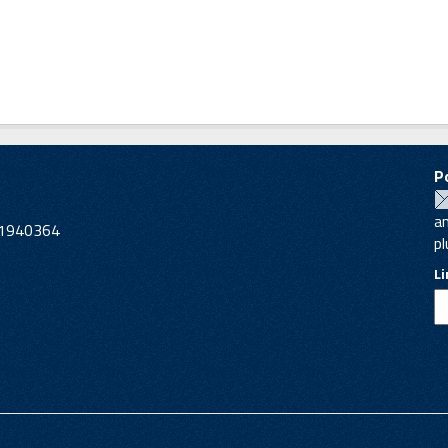
P
a
221940364
pl
L