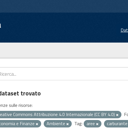
a
Dat
dataset trovato
enze sulle risorse:
reative Commons Attribuzione 4.0 Internazionale (CC BY 4.0)
F
conomia e Finanze
Ambiente
Tag:
aree
carburant