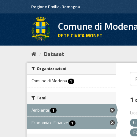
Salta
Regione Emilia-Romagna
al
contenuto
Comune di Moden
RETE CIVICA MONET
Dataset
Organizzazioni
Comune di Modena
1
Temi
1 
Ambiente
1
Lic
C
Economia e Finanze
1
E