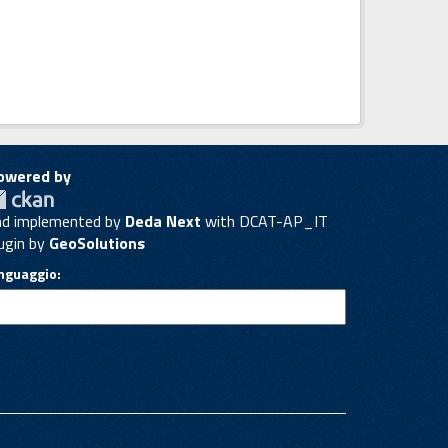
owered by
nd implemented by
Deda Next
with DCAT-AP_IT
ugin by
GeoSolutions
inguaggio