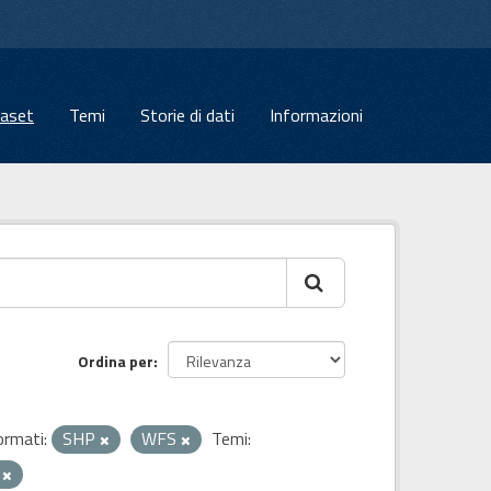
aset
Temi
Storie di dati
Informazioni
Ordina per
ormati:
SHP
WFS
Temi:
e