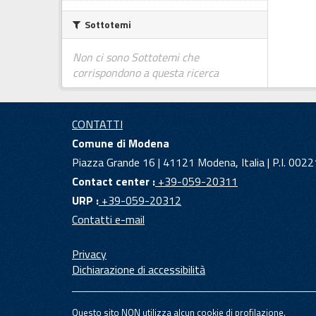
Sottotemi
Non ci sono Sottotemi che
corrispondono a questa ricerca
CONTATTI
Comune di Modena
Piazza Grande 16 | 41121 Modena, Italia | P.I. 00
Contact center :
+39-059-20311
URP :
+39-059-20312
Contatti e-mail
Privacy
Dichiarazione di accessibilità
Questo sito NON utilizza alcun cookie di profilazione.