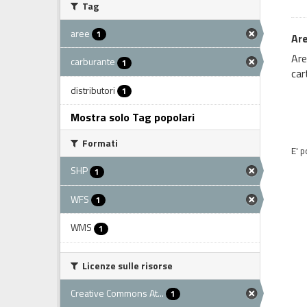
Tag
aree
1
Are
Are
carburante
1
car
distributori
1
Mostra solo Tag popolari
Formati
E' p
SHP
1
WFS
1
WMS
1
Licenze sulle risorse
Creative Commons At...
1