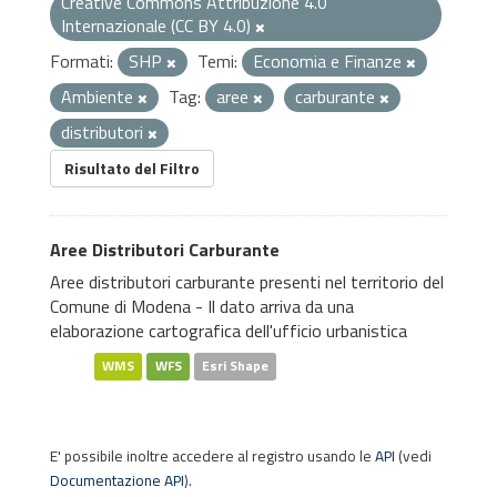
Creative Commons Attribuzione 4.0
Internazionale (CC BY 4.0)
Formati:
SHP
Temi:
Economia e Finanze
Ambiente
Tag:
aree
carburante
distributori
Risultato del Filtro
Aree Distributori Carburante
Aree distributori carburante presenti nel territorio del
Comune di Modena - Il dato arriva da una
elaborazione cartografica dell'ufficio urbanistica
WMS
WFS
Esri Shape
E' possibile inoltre accedere al registro usando le
API
(vedi
Documentazione API
).