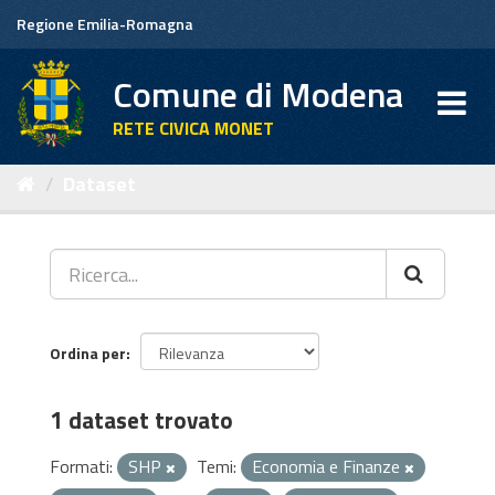
Salta
Regione Emilia-Romagna
al
contenuto
Comune di Modena
RETE CIVICA MONET
Dataset
Ordina per
1 dataset trovato
Formati:
SHP
Temi:
Economia e Finanze