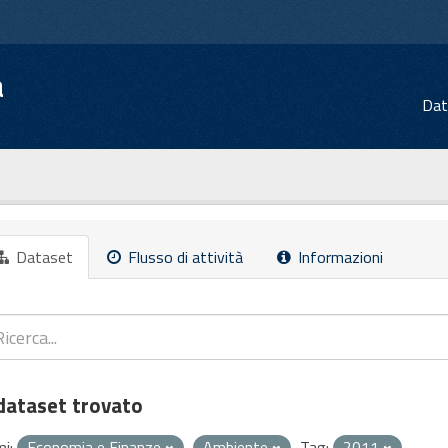
a
Dat
Dataset
Flusso di attività
Informazioni
dataset trovato
i:
Economia e Finanze
Ambiente
Tag:
2011