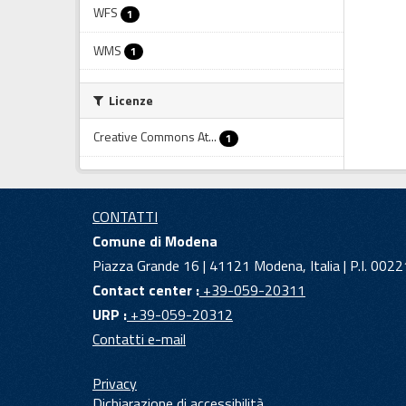
WFS
1
WMS
1
Licenze
Creative Commons At...
1
CONTATTI
Comune di Modena
Piazza Grande 16 | 41121 Modena, Italia | P.I. 00
Contact center :
+39-059-20311
URP :
+39-059-20312
Contatti e-mail
Privacy
Dichiarazione di accessibilità