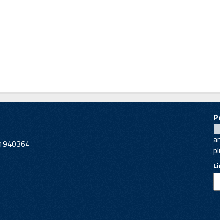
P
a
221940364
pl
L