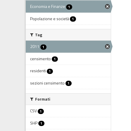
Economia e Finanze
1
Popolazione e società
1
Tag
2011
1
censimento
1
residenti
1
sezioni censimento
1
Formati
CSV
1
SHP
1