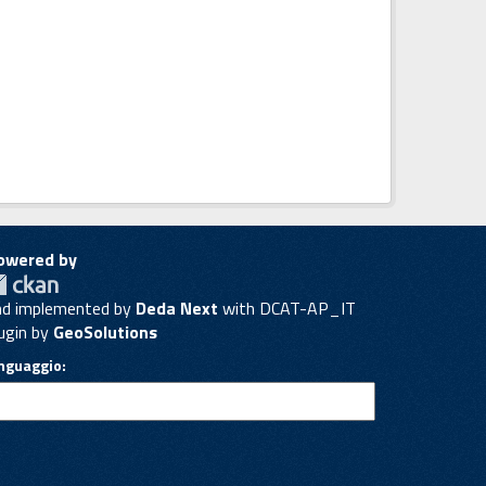
owered by
nd implemented by
Deda Next
with DCAT-AP_IT
ugin by
GeoSolutions
inguaggio