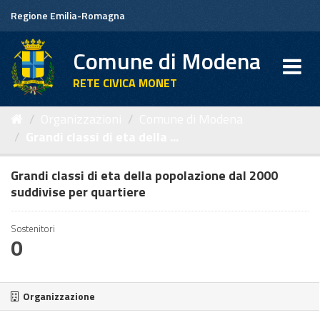
Salta
Regione Emilia-Romagna
al
contenuto
Comune di Modena
RETE CIVICA MONET
Organizzazioni
Comune di Modena
Grandi classi di eta della ...
Grandi classi di eta della popolazione dal 2000
suddivise per quartiere
Sostenitori
0
Organizzazione