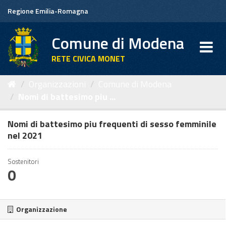
Salta
Regione Emilia-Romagna
al
contenuto
Comune di Modena
RETE CIVICA MONET
Organizzazioni
Comune di Modena
Nomi di battesimo piu ...
Nomi di battesimo piu frequenti di sesso femminile
nel 2021
Sostenitori
0
Organizzazione