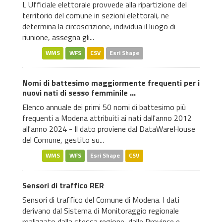
L Ufficiale elettorale provvede alla ripartizione del
territorio del comune in sezioni elettorali, ne
determina la circoscrizione, individua il luogo di
riunione, assegna gli...
WMS
WFS
CSV
Esri Shape
Nomi di battesimo maggiormente frequenti per i
nuovi nati di sesso femminile ...
Elenco annuale dei primi 50 nomi di battesimo più
frequenti a Modena attribuiti ai nati dall'anno 2012
all'anno 2024 - Il dato proviene dal DataWareHouse
del Comune, gestito su...
WMS
WFS
Esri Shape
CSV
Sensori di traffico RER
Sensori di traffico del Comune di Modena. I dati
derivano dal Sistema di Monitoraggio regionale
realizzato dalla stessa regione, dalle Province e