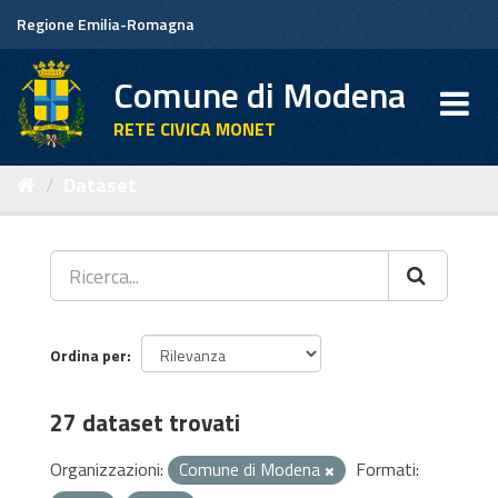
Salta
Regione Emilia-Romagna
al
contenuto
Comune di Modena
RETE CIVICA MONET
Dataset
Ordina per
27 dataset trovati
Organizzazioni:
Comune di Modena
Formati: