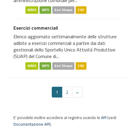
amministrazione comunale per...
WMS
WFS
Esri Shape
CSV
Esercizi commerciali
Elenco aggiornato settimanalmente delle strutture
adibite a esercizi commerciali a partire dai dati
gestionali dello Sportello Unico Attività Produttive
(SUAP) del Comune di...
WMS
WFS
Esri Shape
CSV
1
2
»
E' possibile inoltre accedere al registro usando le
API
(vedi
Documentazione API
).