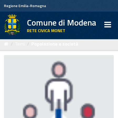
Salta
Regione Emilia-Romagna
al
contenuto
Comune di Modena
RETE CIVICA MONET
Temi
Popolazione e società